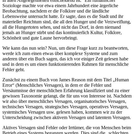
in allen Angelegenheiten entscheidend ist.“ Ein rumänischer
Soziologe machte vor etwa einem Jahrhundert eine ärgerliche
Beobachtung, nachdem er die Folklore und die ländliche
Lebensweise untersucht hatte. Er sagte, dass es die Stadt und ihr
materieller Reichtum sind, die all den Hunger und die Verzweiflung,
all die Hungertoten sehen, und nicht das Dorf, in dem niemand
jemals an Hunger stirbt und das kontinuierlich Kultur, Folklore,
Schönheit und gute Laune hervorbringt.
Wie kann das nun sein? Nun, um diese Frage kurz zu beantworten,
werde ich zum einen etwas über komplexe Systeme und zum
anderen über ein Buch sagen, das ich vor einiger Zeit gelesen habe
und in dem es um einen funktionierenden Rahmen für menschliche
Fehler geht.
Zunächst zu einem Buch von James Reason mit dem Titel „Human
Error“ (Menschliches Versagen), in dem er die Fehler und
Versäumnisse der menschlichen Erfahrung klassifiziert und zu einer
gewissen Taxonomie gelangt, die für uns von Interesse ist. Nachdem
wir also über menschliches Versagen, organisatorisches Versagen,
technisches Versagen, strategisches Versagen, operatives Versagen,
systemisches Versagen usw. gelesen haben, kommen wir zu der
Unterscheidung zwischen aktivem Versagen und latentem Versagen.
Aktives Versagen sind Fehler oder Irrtümer, die von Menschen beim
Betrieb eines Systems begangen werden. Dies sind die „schlechten