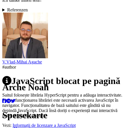
Ich danke Ihnen sehr!
Referenzen
V.
Vlad-Mihai
Agache
#author
JavaScript blocat pe pagină
Arche Noah
Saitul folosește librăria HyperScript pentru a adăuga interactivitate.
Pentru funcționarea librăriei este necesară activarea JavaScript în
navigator. Funcționalitatea de bază saitului este gîndită să nu
depindă JavaScript. Dacă însă doriți o experiență mai interactivă
Speisekarte
puteți activa JavaScript.
Vezi:
Informații de licenzare a JavaScript