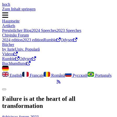
hoch
Zum Inhalt springen
Hauptseite
Artikels
Persönlicher Blog
2024 Speeches
2023 Speeches
Chișinău Forum
2024 edition
2023 edition
Rumble
Odysee
Bücher
by Iurie
Univ. Populară
Videos
Rumble
Odysee
Buchhandlung
English
Français
Română
Русский
Português
RSS-Feed
Dark Mode umschalten
Failure is at the heart of all
transformation
#chisinau-forum-2023