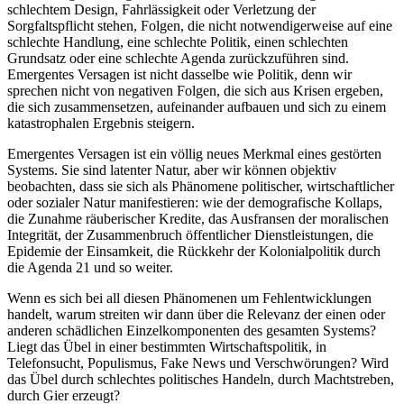
schlechtem Design, Fahrlässigkeit oder Verletzung der
Sorgfaltspflicht stehen, Folgen, die nicht notwendigerweise auf eine
schlechte Handlung, eine schlechte Politik, einen schlechten
Grundsatz oder eine schlechte Agenda zurückzuführen sind.
Emergentes Versagen ist nicht dasselbe wie Politik, denn wir
sprechen nicht von negativen Folgen, die sich aus Krisen ergeben,
die sich zusammensetzen, aufeinander aufbauen und sich zu einem
katastrophalen Ergebnis steigern.
Emergentes Versagen ist ein völlig neues Merkmal eines gestörten
Systems. Sie sind latenter Natur, aber wir können objektiv
beobachten, dass sie sich als Phänomene politischer, wirtschaftlicher
oder sozialer Natur manifestieren: wie der demografische Kollaps,
die Zunahme räuberischer Kredite, das Ausfransen der moralischen
Integrität, der Zusammenbruch öffentlicher Dienstleistungen, die
Epidemie der Einsamkeit, die Rückkehr der Kolonialpolitik durch
die Agenda 21 und so weiter.
Wenn es sich bei all diesen Phänomenen um Fehlentwicklungen
handelt, warum streiten wir dann über die Relevanz der einen oder
anderen schädlichen Einzelkomponenten des gesamten Systems?
Liegt das Übel in einer bestimmten Wirtschaftspolitik, in
Telefonsucht, Populismus, Fake News und Verschwörungen? Wird
das Übel durch schlechtes politisches Handeln, durch Machtstreben,
durch Gier erzeugt?