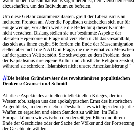
während der Transhumanismus sogar bereit ist, den Menschen selbst
abzuschaffen, um das Individuum zu befreien.
Um diese Gefahr zusammenzufassen, greift der Liberalismus an
mehreren Fronten an. Aber die Populisten entscheiden sich nur für
einige wenige, vor allem weil sie die Bedeutung dieser Kämpfe
nicht verstehen. Bislang stellen sie nur bestimmte Aspekte der
liberalen Hegemonie in Frage und verstehen nicht das Gesamtbild,
das sich aus ihnen ergibt. Sie fordern ein Ende der Massenmigration,
stellen aber nicht die NATO in Frage, die die Heimat von Menschen
auf der ganzen Welt zerstört. Sie schweigen zu dem Problem, dass
der Kapitalismus ihre eigene Kultur und christliche Religion zerstört,
während sie schreien: „Islamisiert nicht unsere Amerikanisierung!“
Die beiden Gründerväter des revolutionären populistischen
Denkens: Gramsci und Schmitt
All diese Aspekte des aktuellen intellektuellen Krieges, der im
Westen tobt, zeigen uns den apokalyptischen Ernst des historischen
Augenblicks, in dem wir leben. Deshalb ist es wichtiger denn je, die
Waffen zu ergreifen und einen Standort zu wählen. Im Falle
Europas können wir zwischen den derzeitigen Eliten und ihrem
Ende der Geschichte oder der Sache der Völker und der Fortsetzung
der Geschichte wählen.