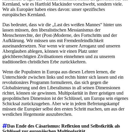
Kernland, wie es Hartfold Mackinder vorschwebt, sondern viele.
Wir als Europäer haben eines davon: unser spezifisches
europäisches Kernland.
Das bedeutet, dass wir die „Last des weißen Mannes“ hinter uns
lassen müssen, den liberalistischen Messianismus der
Menschenrechte, der (Post-)Moderne, des Fortschritts und der
Aufklärung. Wir müssen uns mit Fremdenfeindlichkeit
auseinandersetzen. Nur wenn wir unsere Arroganz und unseren
Aberglauben ablegen, können wir einen Platz unter
gleichberechtigten Zivilisationen einnehmen und zu unserem
traditionellen christlichen Erbe zurückkehren.
Wenn die Populisten in Europa aus diesen Lehren lernen, die
Unterschiede zwischen links und rechts hinter sich lassen und ein
revolutionäres Programm formulieren, das sich gegen die
Globalisierung und den Liberalismus in all seinen Dimensionen
richtet, können sie gewinnen. Multipolarität in ihrer geistigen und
geopolitischen Dimension ist der Schlüssel, um Europa sein eigenes
Schicksal zurückzugeben. Aber wie in jedem Befreiungskampf
müssen die Europäer selbst den ersten Schritt machen, um aus der
westlichen Hegemonie auszubrechen.
Das Ende des Cäsarismus: Reflexion und Selbstkritik als
Schlüssel zur europäischen Multipolarität