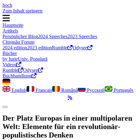
hoch
Zum Inhalt springen
Hauptseite
Artikels
Persönlicher Blog
2024 Speeches
2023 Speeches
Chișinău Forum
2024 edition
2023 edition
Rumble
Odysee
Bücher
by Iurie
Univ. Populară
Videos
Rumble
Odysee
Buchhandlung
English
Français
Română
Русский
Português
RSS-Feed
Dark Mode umschalten
Der Platz Europas in einer multipolaren
Welt: Elemente für ein revolutionär-
populistisches Denken