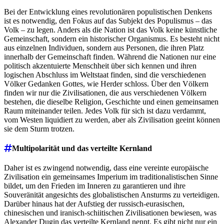
Bei der Entwicklung eines revolutionären populistischen Denkens
ist es notwendig, den Fokus auf das Subjekt des Populismus – das
Volk – zu legen. Anders als die Nation ist das Volk keine künstliche
Gemeinschaft, sondern ein historischer Organismus. Es besteht nicht
aus einzelnen Individuen, sondern aus Personen, die ihren Platz
innerhalb der Gemeinschaft finden. Während die Nationen nur eine
politisch akzentuierte Menschheit über sich kennen und ihren
logischen Abschluss im Weltstaat finden, sind die verschiedenen
Völker Gedanken Gottes, wie Herder schloss. Über den Völkern
finden wir nur die Zivilisationen, die aus verschiedenen Völkern
bestehen, die dieselbe Religion, Geschichte und einen gemeinsamen
Raum miteinander teilen. Jedes Volk für sich ist dazu verdammt,
vom Westen liquidiert zu werden, aber als Zivilisation geeint können
sie dem Sturm trotzen.
Multipolarität und das verteilte Kernland
Daher ist es zwingend notwendig, dass eine vereinte europäische
Zivilisation ein gemeinsames Imperium im traditionalistischen Sinne
bildet, um den Frieden im Inneren zu garantieren und ihre
Souveränität angesichts des globalistischen Ansturms zu verteidigen.
Darüber hinaus hat der Aufstieg der russisch-eurasischen,
chinesischen und iranisch-schiitischen Zivilisationen bewiesen, was
Alexander Dugin das verteilte Kernland nennt. Es gibt nicht nur ein