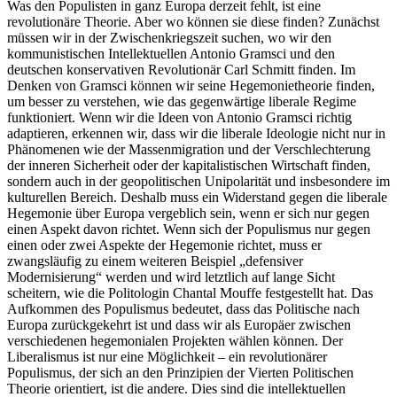
Was den Populisten in ganz Europa derzeit fehlt, ist eine
revolutionäre Theorie. Aber wo können sie diese finden? Zunächst
müssen wir in der Zwischenkriegszeit suchen, wo wir den
kommunistischen Intellektuellen Antonio Gramsci und den
deutschen konservativen Revolutionär Carl Schmitt finden. Im
Denken von Gramsci können wir seine Hegemonietheorie finden,
um besser zu verstehen, wie das gegenwärtige liberale Regime
funktioniert. Wenn wir die Ideen von Antonio Gramsci richtig
adaptieren, erkennen wir, dass wir die liberale Ideologie nicht nur in
Phänomenen wie der Massenmigration und der Verschlechterung
der inneren Sicherheit oder der kapitalistischen Wirtschaft finden,
sondern auch in der geopolitischen Unipolarität und insbesondere im
kulturellen Bereich. Deshalb muss ein Widerstand gegen die liberale
Hegemonie über Europa vergeblich sein, wenn er sich nur gegen
einen Aspekt davon richtet. Wenn sich der Populismus nur gegen
einen oder zwei Aspekte der Hegemonie richtet, muss er
zwangsläufig zu einem weiteren Beispiel „defensiver
Modernisierung“ werden und wird letztlich auf lange Sicht
scheitern, wie die Politologin Chantal Mouffe festgestellt hat. Das
Aufkommen des Populismus bedeutet, dass das Politische nach
Europa zurückgekehrt ist und dass wir als Europäer zwischen
verschiedenen hegemonialen Projekten wählen können. Der
Liberalismus ist nur eine Möglichkeit – ein revolutionärer
Populismus, der sich an den Prinzipien der Vierten Politischen
Theorie orientiert, ist die andere. Dies sind die intellektuellen