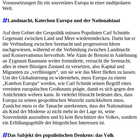
Voraussetzungen für ein souveränes Europa in einer multipolaren
Welt.
Landmacht, Katechon Europa und der Nationalstaat
Auf dem Gebiet der Geopolitik müssen Populisten Carl Schmitts
Gegensatz zwischen Land und Meer wiederentdecken. Darin hat er
die Verbindung zwischen Seemacht und progressiven Ideen
nachgewiesen, während er die Verbindung zwischen Landmacht
und Konservatismus hervorhob. Wie Alain de Benoist in Anlehnung
an Zygmunt Baumann weiter formulierte, versucht die Seemacht,
alles in einen flüssigen Zustand zu versetzen, also Kapital und
Migranten zu „verflüssigen“, um sie wie das Meer fließen zu lassen.
Um der Globalisierung zu widerstehen, muss Europa zu einem
„Katehon Europa“ werden, wie Carl Schmitt seinen Begriff eines
vereinten europäischen Großraums prägte, damit es sich gegen den
Antichristen wehren kann. In vielerlei Hinsicht bedeutet dies, dass
Europa zu seinen geopolitischen Wurzeln zurückkehren muss.
Zunächst muss es die Tatsache anerkennen, dass der Nationalstaat
als Kind der Moderne a) nicht mehr in der Lage ist, seine
Souveränität auszuüben und b) kein Beschützer des Volkes, sondern
ein Erfüllungsgehilfe der bürgerlichen Interessen ist.
Das Subjekt des populistischen Denkens: das Volk