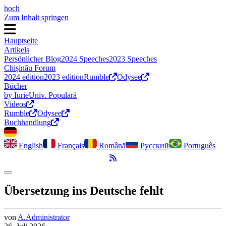
hoch
Zum Inhalt springen
Hauptseite
Artikels
Persönlicher Blog
2024 Speeches
2023 Speeches
Chișinău Forum
2024 edition
2023 edition
Rumble
Odysee
Bücher
by Iurie
Univ. Populară
Videos
Rumble
Odysee
Buchhandlung
English
Français
Română
Русский
Português
RSS-Feed
Dark Mode umschalten
Übersetzung ins Deutsche fehlt
von
A.
Administrator