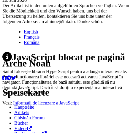
26. Juli 2026
Der Artikel ist in den unten aufgeführten Sprachen verfügbar. Wenn
Sie die Möglichkeit und den Wunsch haben, uns bei der
Übersetzung zu helfen, kontaktieren Sie uns bitte unter der
folgenden Adresse: arcaluinoe@tuta.io. Danke schön.
English
Français
Română
JavaScript blocat pe pagină
Arche Noah
Saitul folosește librăria HyperScript pentru a adăuga interactivitate.
Pentru funcționarea librăriei este necesară activarea JavaScript în
navigator. Funcționalitatea de bază saitului este gîndită să nu
depindă JavaScript. Dacă însă doriți o experiență mai interactivă
Speisekarte
puteți activa JavaScript.
Vezi:
Informații de licenzare a JavaScript
Hauptseite
Artikels
Chișinău Forum
Bücher
Videos