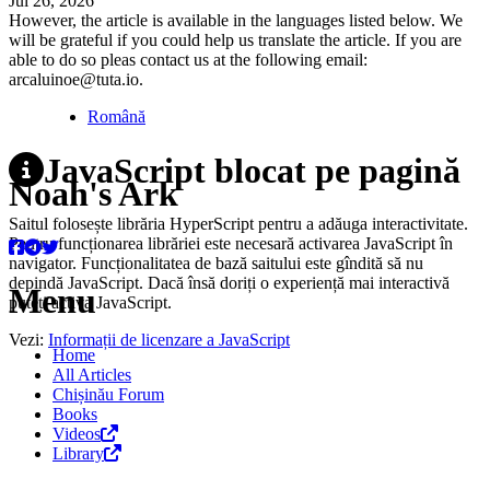
Jul 26, 2026
However, the article is available in the languages listed below. We
will be grateful if you could help us translate the article. If you are
able to do so pleas contact us at the following email:
arcaluinoe@tuta.io.
Română
JavaScript blocat pe pagină
Noah's Ark
Saitul folosește librăria HyperScript pentru a adăuga interactivitate.
Pentru funcționarea librăriei este necesară activarea JavaScript în
navigator. Funcționalitatea de bază saitului este gîndită să nu
depindă JavaScript. Dacă însă doriți o experiență mai interactivă
Menu
puteți activa JavaScript.
Vezi:
Informații de licenzare a JavaScript
Home
All Articles
Chișinău Forum
Books
Videos
Library