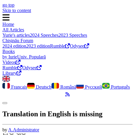
go top
Skip to content
Home
All Articles
Yurie's articles
2024 Speeches
2023 Speeches
Chișinău Forum
2024 edition
2023 edition
Rumble
Odysee
Books
by Iurie
Univ. Populară
Videos
Rumble
Odysee
Library
Français
Deutsch
Română
Русский
Português
RSS Feed
Toggle dark mode
Translation in English is missing
by
A.
Administrator