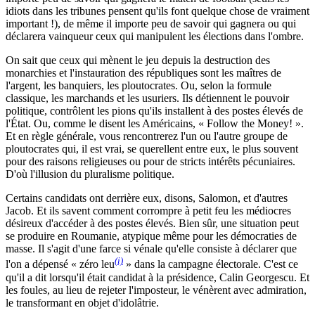
idiots dans les tribunes pensent qu'ils font quelque chose de vraiment
important !), de même il importe peu de savoir qui gagnera ou qui
déclarera vainqueur ceux qui manipulent les élections dans l'ombre.
On sait que ceux qui mènent le jeu depuis la destruction des
monarchies et l'instauration des républiques sont les maîtres de
l'argent, les banquiers, les ploutocrates. Ou, selon la formule
classique, les marchands et les usuriers. Ils détiennent le pouvoir
politique, contrôlent les pions qu'ils installent à des postes élevés de
l'État. Ou, comme le disent les Américains, « Follow the Money! ».
Et en règle générale, vous rencontrerez l'un ou l'autre groupe de
ploutocrates qui, il est vrai, se querellent entre eux, le plus souvent
pour des raisons religieuses ou pour de stricts intérêts pécuniaires.
D'où l'illusion du pluralisme politique.
Certains candidats ont derrière eux, disons, Salomon, et d'autres
Jacob. Et ils savent comment corrompre à petit feu les médiocres
désireux d'accéder à des postes élevés. Bien sûr, une situation peut
se produire en Roumanie, atypique même pour les démocraties de
masse. Il s'agit d'une farce si vénale qu'elle consiste à déclarer que
(i)
l'on a dépensé « zéro leu
» dans la campagne électorale. C'est ce
qu'il a dit lorsqu'il était candidat à la présidence, Calin Georgescu. Et
les foules, au lieu de rejeter l'imposteur, le vénèrent avec admiration,
le transformant en objet d'idolâtrie.