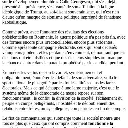
sur le développement durable » Calin Georgescu, qui s'est déjà
présenté à la présidence, s'est vanté de son affiliation à la ligne
idéologique de Trump, au soi-disant souverainisme, qui n'est rien
d'autre qu'un masque de sionisme politique imprégné de fanatisme
kabbalistique.
Comme prévu, avec l'annonce des résultats des élections
présidentielles en Roumanie, la guerre politique n'a pas pris fin, avec
des formes encore plus irréconciliables, encore plus stridentes.
Comme après toute campagne électorale, ceux qui sont déclarés
vainqueurs jubilent, et les perdants s'enveniment, démontrant que les
élections ont été falsifiées et que des électeurs stupides ont manqué
la chance d'entrer dans le paradis prophétisé par le candidat perdant.
Énumérer les vertus de son favori et, symétriquement et
obligatoirement, énumérer les défauts de son adversaire, voilà le
sport national le plus goûté par les foules attirées dans les farces
électorales. Mais ce qui échappe à une large majorité, c'est que le
système même de la démocratie de masse repose sur son
fonctionnement : le conflit, la division de la société, l'éclatement du
peuple en camps belligérants, l'hostilité et le dédoublement des
relations entre frères, amis, collègues, compatriotes en fin de compte.
Le flot de commentaires qui submerge toute la société montre une
fois de plus que ceux qui ont compris comment
fonctionne la