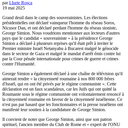
par
I.
Iurie
Roșca
19 mai 2025
Grand deuil dans le camp des souverainistes. Les élections
présidentielles ont déclaré vainqueur l'homme du réseau Soros,
Nicusor Dan, et ont déclaré perdant l'homme du réseau sioniste,
George Simion. Nous voudrions mentionner aux lecteurs d'autres
pays que le candidat « souverainiste » à la présidence George
Simion a déclaré à plusieurs reprises qu'il était prêt à inviter le
Premier ministre Israël Netanyahu à Bucarest malgré le génocide
dans le secteur de Gaza et malgré le mandat d'arrêt émis contre lui
par la Cour pénale internationale pour crimes de guerre et crimes
contre l'Humanité.
George Simion a également déclaré à une chaîne de télévision qu'il
aimerait rendre « la citoyenneté roumaine à nos 800 000 frères
d'Israël, qui en ont été privés par le régime communiste ». Cette
déclaration est un faux scandaleux, car les Juifs qui ont quitté la
Roumanie sous le régime communiste ont volontairement renoncé à
la citoyenneté roumaine en faveur de la citoyenneté israélienne. Ce
n'est pas par hasard que les fonctionnaires et la presse israéliens ont
manifesté leur soutien à la candidature de George Simion.
Il convient de noter que George Simion, ainsi que son patron
spirituel, l'ancien membre du Club de Rome et « expert de l'ONU