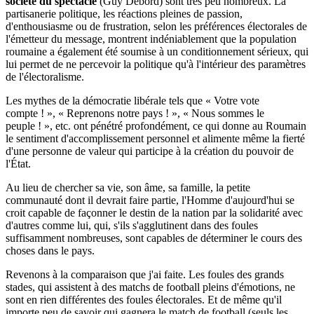
société du spectacle
(Guy Debord) sont très peu nombreux. La
partisanerie politique, les réactions pleines de passion,
d'enthousiasme ou de frustration, selon les préférences électorales de
l'émetteur du message, montrent indéniablement que la population
roumaine a également été soumise à un conditionnement sérieux, qui
lui permet de ne percevoir la politique qu'à l'intérieur des paramètres
de l'électoralisme.
Les mythes de la démocratie libérale tels que « Votre vote
compte ! », « Reprenons notre pays ! », « Nous sommes le
peuple ! », etc. ont pénétré profondément, ce qui donne au Roumain
le sentiment d'accomplissement personnel et alimente même la fierté
d'une personne de valeur qui participe à la création du pouvoir de
l'État.
Au lieu de chercher sa vie, son âme, sa famille, la petite
communauté dont il devrait faire partie, l'Homme d'aujourd'hui se
croit capable de façonner le destin de la nation par la solidarité avec
d'autres comme lui, qui, s'ils s'agglutinent dans des foules
suffisamment nombreuses, sont capables de déterminer le cours des
choses dans le pays.
Revenons à la comparaison que j'ai faite. Les foules des grands
stades, qui assistent à des matchs de football pleins d'émotions, ne
sont en rien différentes des foules électorales. Et de même qu'il
importe peu de savoir qui gagnera le match de football (seuls les