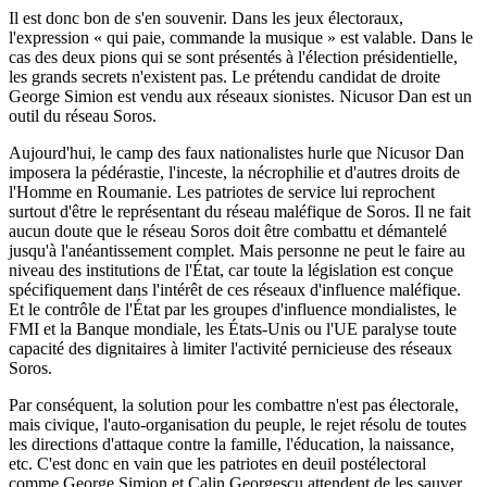
Il est donc bon de s'en souvenir. Dans les jeux électoraux,
l'expression « qui paie, commande la musique » est valable. Dans le
cas des deux pions qui se sont présentés à l'élection présidentielle,
les grands secrets n'existent pas. Le prétendu candidat de droite
George Simion est vendu aux réseaux sionistes. Nicusor Dan est un
outil du réseau Soros.
Aujourd'hui, le camp des faux nationalistes hurle que Nicusor Dan
imposera la pédérastie, l'inceste, la nécrophilie et d'autres droits de
l'Homme en Roumanie. Les patriotes de service lui reprochent
surtout d'être le représentant du réseau maléfique de Soros. Il ne fait
aucun doute que le réseau Soros doit être combattu et démantelé
jusqu'à l'anéantissement complet. Mais personne ne peut le faire au
niveau des institutions de l'État, car toute la législation est conçue
spécifiquement dans l'intérêt de ces réseaux d'influence maléfique.
Et le contrôle de l'État par les groupes d'influence mondialistes, le
FMI et la Banque mondiale, les États-Unis ou l'UE paralyse toute
capacité des dignitaires à limiter l'activité pernicieuse des réseaux
Soros.
Par conséquent, la solution pour les combattre n'est pas électorale,
mais civique, l'auto-organisation du peuple, le rejet résolu de toutes
les directions d'attaque contre la famille, l'éducation, la naissance,
etc. C'est donc en vain que les patriotes en deuil postélectoral
comme George Simion et Calin Georgescu attendent de les sauver