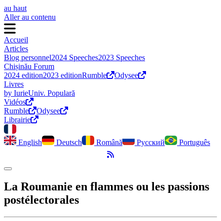
au haut
Aller au contenu
Accueil
Articles
Blog personnel
2024 Speeches
2023 Speeches
Chișinău Forum
2024 edition
2023 edition
Rumble
Odysee
Livres
by Iurie
Univ. Populară
Vidéos
Rumble
Odysee
Librairie
English
Deutsch
Română
Русский
Português
Flux RSS
Activer le mode sombre
La Roumanie en flammes ou les passions
postélectorales