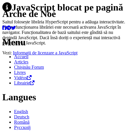
JavaScript blocat pe pagină
Arche de Noé
Saitul folosește librăria HyperScript pentru a adăuga interactivitate.
Pentru funcționarea librăriei este necesară activarea JavaScript în
navigator. Funcționalitatea de bază saitului este gîndită să nu
depindă JavaScript. Dacă însă doriți o experiență mai interactivă
Menu
puteți activa JavaScript.
Vezi:
Informații de licenzare a JavaScript
Accueil
Articles
Chișinău Forum
Livres
Vidéos
Librairie
Langues
English
Deutsch
Română
Русский