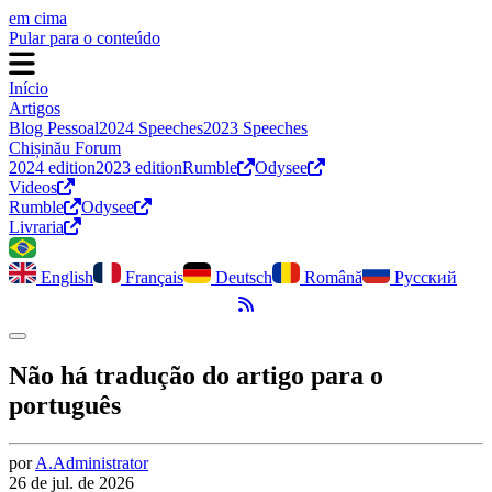
em cima
Pular para o conteúdo
Início
Artigos
Blog Pessoal
2024 Speeches
2023 Speeches
Chișinău Forum
2024 edition
2023 edition
Rumble
Odysee
Videos
Rumble
Odysee
Livraria
English
Français
Deutsch
Română
Русский
Feed RSS
Alternar modo escuro
Não há tradução do artigo para o
português
por
A.
Administrator
26 de jul. de 2026