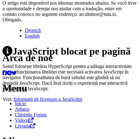
O artigo está disponível nos idiomas mostrados abaixo. Se você tiver
a oportunidade e desejar nos ajudar com a tradução, entre em
contato conosco no seguinte endereço: arcaluinoe@tuta.io.
Obrigado.
Deutsch
English
JavaScript blocat pe pagină
Arca de noé
Saitul folosește librăria HyperScript pentru a adăuga interactivitate.
Pentru funcționarea librăriei este necesară activarea JavaScript în
navigator. Funcționalitatea de bază saitului este gîndită să nu
depindă JavaScript. Dacă însă doriți o experiență mai interactivă
Menu
puteți activa JavaScript.
Vezi:
Informații de licenzare a JavaScript
Início
Artigos
Chișinău Forum
Videos
Livraria