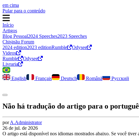
em cima
Pular para o conteúdo
Início
Artigos
Blog Pessoal
2024 Speeches
2023 Speeches
Chișinău Forum
2024 edition
2023 edition
Rumble
Odysee
Videos
Rumble
Odysee
Livraria
English
Français
Deutsch
Română
Русский
Alternar modo escuro
Não há tradução do artigo para o portuguê
por
A.
Administrator
26 de jul. de 2026
O artigo está disponível nos idiomas mostrados abaixo. Se você tiver