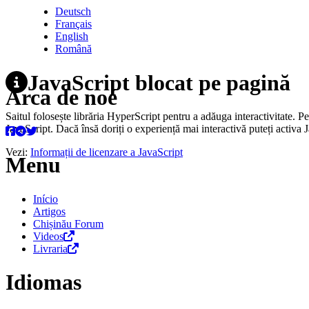
Deutsch
Français
English
Română
JavaScript blocat pe pagină
Arca de noé
Saitul folosește librăria HyperScript pentru a adăuga interactivitate. P
JavaScript. Dacă însă doriți o experiență mai interactivă puteți activa 
Vezi:
Informații de licenzare a JavaScript
Menu
Início
Artigos
Chișinău Forum
Videos
Livraria
Idiomas