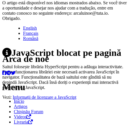
O artigo está disponível nos idiomas mostrados abaixo. Se você tiver
a oportunidade e desejar nos ajudar com a tradução, entre em
contato conosco no seguinte endereço: arcaluinoe@tuta.io.
Obrigado.
English
Français
Română
JavaScript blocat pe pagină
Arca de noé
Saitul folosește librăria HyperScript pentru a adăuga interactivitate.
Pentru funcționarea librăriei este necesară activarea JavaScript în
navigator. Funcționalitatea de bază saitului este gîndită să nu
depindă JavaScript. Dacă însă doriți o experiență mai interactivă
Menu
puteți activa JavaScript.
Vezi:
Informații de licenzare a JavaScript
Início
Artigos
Chișinău Forum
Videos
Livraria