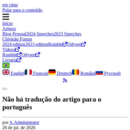
em cima
Pular para o conteúdo
Início
Artigos
Blog Pessoal
2024 Speeches
2023 Speeches
Chișinău Forum
2024 edition
2023 edition
Rumble
Odysee
Videos
Rumble
Odysee
Livraria
English
Français
Deutsch
Română
Русский
Feed RSS
Alternar modo escuro
Não há tradução do artigo para o
português
por
A.
Administrator
26 de jul. de 2026