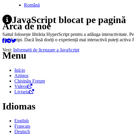
Română
JavaScript blocat pe pagină
Arca de noé
Saitul folosește librăria HyperScript pentru a adăuga interactivitate. P
JavaScript. Dacă însă doriți o experiență mai interactivă puteți activa 
Vezi:
Informații de licenzare a JavaScript
Menu
Início
Artigos
Chișinău Forum
Videos
Livraria
Idiomas
English
Français
Deutsch