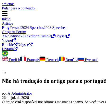
em cima
Pular para o conteúdo
Início
Artigos
Blog Pessoal
2024 Speeches
2023 Speeches
Chișinău Forum
2024 edition
2023 edition
Rumble
Odysee
Videos
Rumble
Odysee
Livraria
English
Français
Deutsch
Română
Русский
Alternar modo escuro
Não há tradução do artigo para o portuguê
por
A.
Administrator
26 de jul. de 2026
O artigo está disponível nos idiomas mostrados abaixo. Se você tiver