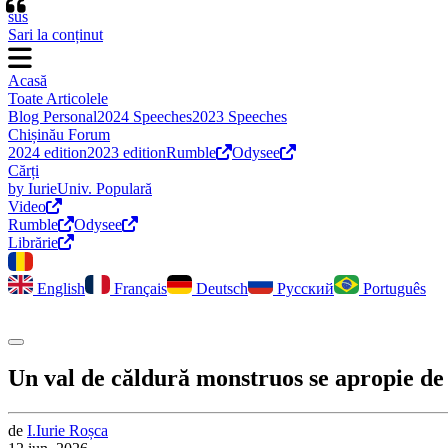
“
sus
Sari la conținut
Acasă
Toate Articolele
Blog Personal
2024 Speeches
2023 Speeches
Chișinău Forum
2024 edition
2023 edition
Rumble
Odysee
Cărți
by Iurie
Univ. Populară
Video
Rumble
Odysee
Librărie
English
Français
Deutsch
Русский
Português
Comută modul întunecat
Un val de căldură monstruos se apropie de
de
I.
Iurie
Roșca