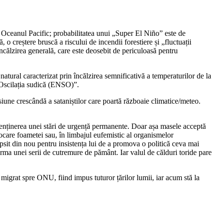
 Oceanul Pacific; probabilitatea unui „Super El Niño” este de
o creștere bruscă a riscului de incendii forestiere și „fluctuații
ncălzirea generală, care este deosebit de periculoasă pentru
atural caracterizat prin încălzirea semnificativă a temperaturilor de la
o-Oscilația sudică (ENSO)”.
iune crescândă a sataniștilor care poartă războaie climatice/meteo.
 menținerea unei stări de urgență permanente. Doar așa masele acceptă
care foametei sau, în limbajul eufemistic al organismelor
epsit din nou pentru insistența lui de a promova o politică ceva mai
rma unei serii de cutremure de pământ. Iar valul de călduri toride pare
 migrat spre ONU, fiind impus tuturor țărilor lumii, iar acum stă la