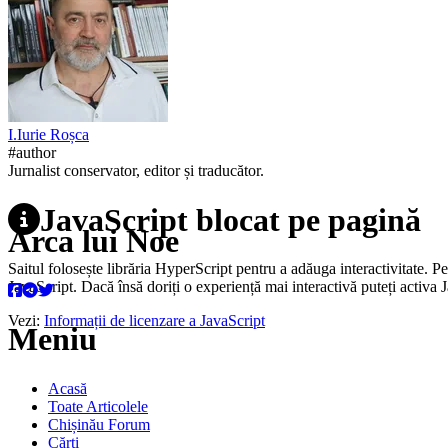
I.
Iurie
Roșca
#author
Jurnalist conservator, editor și traducător.
JavaScript blocat pe pagină
Arca lui Noe
Saitul folosește librăria HyperScript pentru a adăuga interactivitate. P
JavaScript. Dacă însă doriți o experiență mai interactivă puteți activa 
Vezi:
Informații de licenzare a JavaScript
Meniu
Acasă
Toate Articolele
Chișinău Forum
Cărți