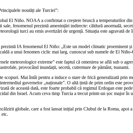
rincipalele noutăți ale Turciei”:
global El Niño. NOAA a confirmat o creștere bruscă a temperaturilor din
i sale, fenomenul prezintă amenințări indirecte: căldură anormală, secetă, 
orologii turci au emis avertizări de urgență. Situația este agravată de î
um prezintă IA fenomenul El Niño: „Este un model climatic proeminent și n
aza caldă a unui fenomen ciclic mai larg, cunoscut sub numele de El Niñ
nele meteorologice extreme” este faptul că omenirea se află sub o agres
strofale, provocând inundații, secetă, cutremure de pământ, tsunami.
te scopuri. Mai întâi pentru a induce o stare de frică generalizată prin
termediul guvernelor „naționale”. O altă țintă de prim ordin este provo
e vizată de această dată, este foarte probabil că regimul Erdogan este ped
idal din Israel. Acum ceva timp Turcia a trecut printr-un șoc major în u
ălzirii globale, care a fost lansat inițial prin Clubul de la Roma, apoi a
 etc.