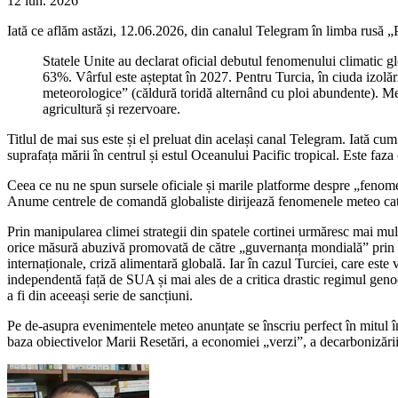
12 iun. 2026
Iată ce aflăm astăzi, 12.06.2026, din canalul Telegram în limba rusă „P
Statele Unite au declarat oficial debutul fenomenului climatic 
63%. Vârful este așteptat în 2027. Pentru Turcia, în ciuda izolări
meteorologice” (căldură toridă alternând cu ploi abundente). Mete
agricultură și rezervoare.
Titlul de mai sus este și el preluat din același canal Telegram. Iată c
suprafața mării în centrul și estul Oceanului Pacific tropical. Este f
Ceea ce nu ne spun sursele oficiale și marile platforme despre „fenome
Anume centrele de comandă globaliste dirijează fenomenele meteo cata
Prin manipularea climei strategii din spatele cortinei urmăresc mai mul
orice măsură abuzivă promovată de către „guvernanța mondială” prin in
internaționale, criză alimentară globală. Iar în cazul Turciei, care est
independentă față de SUA și mai ales de a critica drastic regimul genoc
a fi din aceeași serie de sancțiuni.
Pe de-asupra evenimentele meteo anunțate se înscriu perfect în mitul înc
baza obiectivelor Marii Resetări, a economiei „verzi”, a decarbonizării