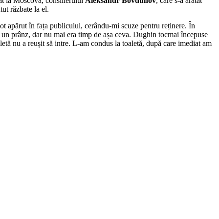
at la Moscova, consilierului
Aleksandr Bovdunov
, care s-a arătat
ut răzbate la el.
 apărut în fața publicului, cerându-mi scuze pentru reținere. În
 și un prânz, dar nu mai era timp de așa ceva. Dughin tocmai începuse
etă nu a reușit să intre. L-am condus la toaletă, după care imediat am