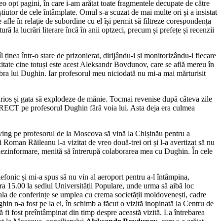
o opt pagini, în care i-am arătat toate fragmentele decupate de către
tiutor de cele întâmplate. Omul s-a scuzat de mai multe ori și a insistat
e afle în relație de subordine cu el își permit să filtreze corespondența
ră la lucrări literare încă în anii optzeci, precum și prefețe și recenzii
inea într-o stare de prizonierat, dirijându-i și monitorizându-i fiecare
itate cine totuși este acest Aleksandr Bovdunov, care se află mereu în
mbra lui Dughin. Iar profesorul meu niciodată nu mi-a mai mărturisit
rios și gata să explodeze de mânie. Tocmai revenise după câteva zile
DIRECT pe profesorul Dughin fără voia lui. Asta deja era culmea
nving pe profesorul de la Moscova să vină la Chișinău pentru a
 Roman Răileanu l-a vizitat de vreo două-trei ori și l-a avertizat să nu
ă dezinformare, menită să întrerupă colaborarea mea cu Dughin. În cele
lefonic și mi-a spus să nu vin al aeroport pentru a-l întâmpina,
a 15.00 la sediul Universității Populare, unde urma să aibă loc
 sala de conferințe se umplea cu crema societății moldovenești, cadre
hin n-a fost pe la ei, în schimb a făcut o vizită inopinată la Centru de
să fi fost preîntâmpinat din timp despre această vizită. La întrebarea