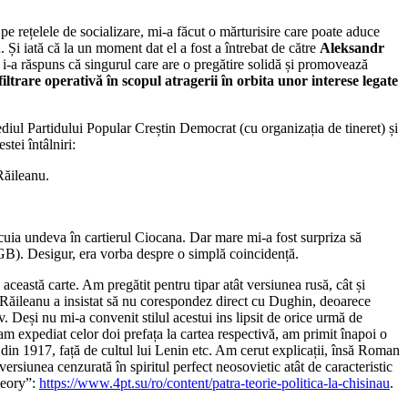
iv pe rețelele de socializare, mi-a făcut o mărturisire care poate aduce
. Și iată că la un moment dat el a fost a întrebat de către
Aleksandr
 i-a răspuns că singurul care are o pregătire solidă și promovează
ltrare operativă în scopul atragerii în orbita unor interese legate
diul Partidului Popular Creștin Democrat (cu organizația de tineret) și
tei întâlniri:
Răileanu.
ia undeva în cartierul Ciocana. Dar mare mi-a fost surpriza să
 KGB). Desigur, era vorba despre o simplă coincidență.
ceastă carte. Am pregătit pentru tipar atât versiunea rusă, cât și
 Răileanu a insistat să nu corespondez direct cu Dughin, deoarece
 Deși nu mi-a convenit stilul acestui ins lipsit de orice urmă de
m expediat celor doi prefața la cartea respectivă, am primit înapoi o
t din 1917, față de cultul lui Lenin etc. Am cerut explicații, însă Roman
siunea cenzurată în spiritul perfect neosovietic atât de caracteristic
heory”:
https://www.4pt.su/ro/content/patra-teorie-politica-la-chisinau
.