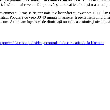
scă cu jurnalistul de limbă rusă
Dmitri Ciubașenko
. Atunci am telefon
et. Însă n-a mai revenit. Dimpotrivă, și-a blocat telefonul și n-am mai put
evenimentul urma să fie transmis live începând cu exact ora 15.00 Am tot
ersității Populare cu vreo 30-40 minute întârziere. Îi pregătisem omului
acum. Atunci am înțeles că de dimineață nu mâncase nimic și nici la toal
la russe și disidența controlată de caracatița de la Kremlin