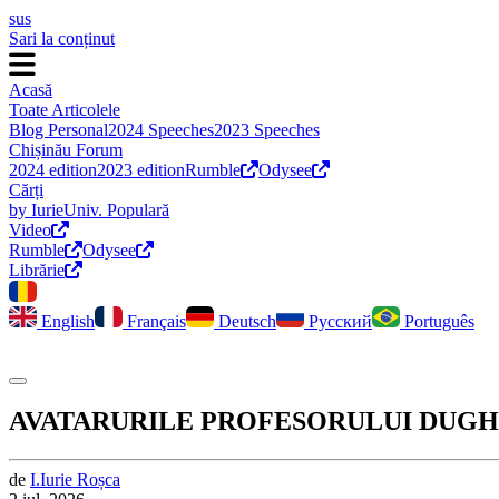
sus
Sari la conținut
Acasă
Toate Articolele
Blog Personal
2024 Speeches
2023 Speeches
Chișinău Forum
2024 edition
2023 edition
Rumble
Odysee
Cărți
by Iurie
Univ. Populară
Video
Rumble
Odysee
Librărie
English
Français
Deutsch
Русский
Português
Comută modul întunecat
AVATARURILE PROFESORULUI DUGHIN (2). S
de
I.
Iurie
Roșca