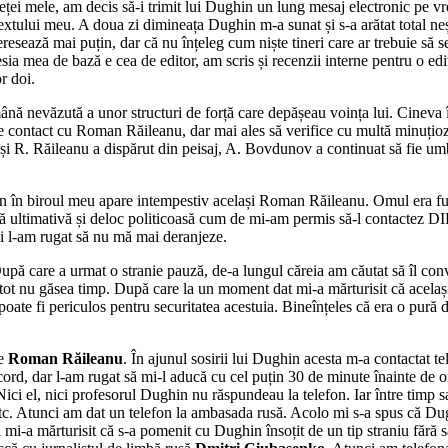
ței mele, am decis să-i trimit lui Dughin un lung mesaj electronic pe vre
extului meu. A doua zi dimineața Dughin m-a sunat și s-a arătat total neș
eresează mai puțin, dar că nu înțeleg cum niște tineri care ar trebuie să s
esia mea de bază e cea de editor, am scris și recenzii interne pentru o editu
r doi.
 nevăzută a unor structuri de forță care depășeau voința lui. Cineva îl ț
e contact cu Roman Răileanu, dar mai ales să verifice cu multă minuțioz
deși R. Răileanu a dispărut din peisaj, A. Bovdunov a continuat să fie u
in în biroul meu apare intempestiv același Roman Răileanu. Omul era fu
ormă ultimativă și deloc politicoasă cum de mi-am permis să-l contactez 
și l-am rugat să nu mă mai deranjeze.
upă care a urmat o stranie pauză, de-a lungul căreia am căutat să îl co
n tot nu găsea timp. După care la un moment dat mi-a mărturisit că același
 poate fi periculos pentru securitatea acestuia. Bineînțeles că era o pur
me
Roman Răileanu
. În ajunul sosirii lui Dughin acesta m-a contactat te
d, dar l-am rugat să mi-l aducă cu cel puțin 30 de minute înainte de or
 Nici el, nici profesorul Dughin nu răspundeau la telefon. Iar între timp
ti etc. Atunci am dat un telefon la ambasada rusă. Acolo mi s-a spus că Dug
ii mi-a mărturisit că s-a pomenit cu Dughin însoțit de un tip straniu fără 