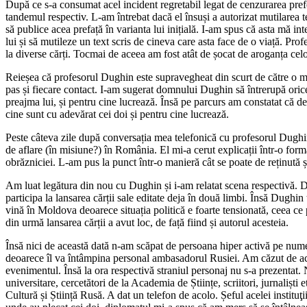
După ce s-a consumat acel incident regretabil legat de cenzurarea prefe
tandemul respectiv. L-am întrebat dacă el însuși a autorizat mutilarea t
să publice acea prefață în varianta lui inițială. I-am spus că asta mă int
lui și să mutileze un text scris de cineva care asta face de o viață. Prof
la diverse cărți. Tocmai de aceea am fost atât de șocat de aroganța celo
Reieșea că profesorul Dughin este supravegheat din scurt de către o mână
pas și fiecare contact. I-am sugerat domnului Dughin să întrerupă oric
preajma lui, și pentru cine lucrează. Însă pe parcurs am constatat că 
cine sunt cu adevărat cei doi și pentru cine lucrează.
Peste câteva zile după conversația mea telefonică cu profesorul Dugh
de aflare (în misiune?) în România. El mi-a cerut explicații într-o f
obrăzniciei. L-am pus la punct într-o manieră cât se poate de reținută 
Am luat legătura din nou cu Dughin și i-am relatat scena respectivă. D
participa la lansarea cărții sale editate deja în două limbi. Însă Dughi
vină în Moldova deoarece situația politică e foarte tensionată, ceea ce
din urmă lansarea cărții a avut loc, de față fiind și autorul acesteia.
Însă nici de această dată n-am scăpat de persoana hiper activă pe nu
deoarece îl va întâmpina personal ambasadorul Rusiei. Am căzut de acor
evenimentul. Însă la ora respectivă straniul personaj nu s-a prezentat.
universitare, cercetători de la Academia de Științe, scriitori, jurnaliș
Cultură și Știință Rusă. A dat un telefon de acolo. Șeful acelei instituţ