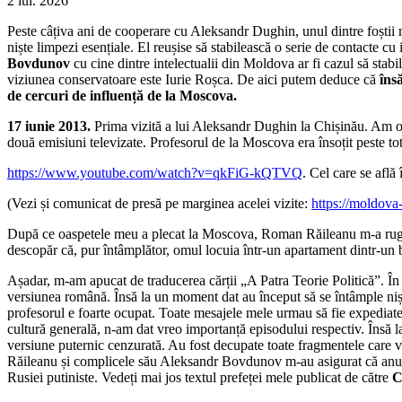
2 iul. 2026
Peste câțiva ani de cooperare cu Aleksandr Dughin, unul dintre foștii 
niște limpezi esențiale. El reușise să stabilească o serie de contacte cu
Bovdunov
cu cine dintre intelectualii din Moldova ar fi cazul să stab
viziunea conservatoare este Iurie Roșca. De aici putem deduce că
îns
de cercuri de influență de la Moscova.
17 iunie 2013.
Prima vizită a lui Aleksandr Dughin la Chișinău. Am org
două emisiuni televizate. Profesorul de la Moscova era însoțit peste to
https://www.youtube.com/watch?v=qkFiG-kQTVQ
. Cel care se află
(Vezi și comunicat de presă pe marginea acelei vizite:
https://moldova
După ce oaspetele meu a plecat la Moscova, Roman Răileanu m-a rugat 
descopăr că, pur întâmplător, omul locuia într-un apartament dintr-un b
Așadar, m-am apucat de traducerea cărții „A Patra Teorie Politică”. În a
versiunea română. Însă la un moment dat au început să se întâmple niș
profesorul e foarte ocupat. Toate mesajele mele urmau să fie expediate
cultură generală, n-am dat vreo importanță episodului respectiv. Însă 
versiune puternic cenzurată. Au fost decupate toate fragmentele care văd
Răileanu și complicele său Aleksandr Bovdunov m-au asigurat că anume as
Rusiei putiniste. Vedeți mai jos textul prefeței mele publicat de către
C