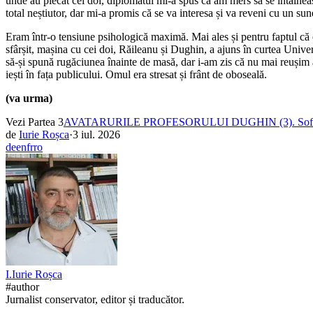
unde au plecat cei doi, diplomatul mi-a spus că am mers să se întâlnea
total neștiutor, dar mi-a promis că se va interesa și va reveni cu un sun
Eram într-o tensiune psihologică maximă. Mai ales și pentru faptul că 
sfârșit, mașina cu cei doi, Răileanu și Dughin, a ajuns în curtea Univ
să-și spună rugăciunea înainte de masă, dar i-am zis că nu mai reușim 
iești în fața publicului. Omul era stresat și frânt de oboseală.
(va urma)
Vezi Partea 3
AVATARURILE PROFESORULUI DUGHIN (3). Soft power à 
de
Iurie Roșca
·
3 iul. 2026
de
en
fr
ro
I.
Iurie
Roșca
#author
Jurnalist conservator, editor și traducător.