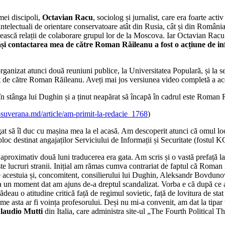
mei discipoli,
Octavian Racu
, sociolog și jurnalist, care era foarte act
 intelectuali de orientare conservatoare atât din Rusia, cât și din România
ilească relații de colaborare grupul lor de la Moscova. Iar Octavian Racu
ăși contactarea mea de către Roman Răileanu a fost o acțiune de infi
anizat atunci două reuniuni publice, la Universitatea Populară, și la se
t de către Roman Răileanu. Aveți mai jos versiunea video completă a aces
 în stânga lui Dughin și a ținut neapărat să încapă în cadrul este Roman 
-suverana.md/article/am-primit-la-redacie_1768
)
să îl duc cu mașina mea la el acasă. Am descoperit atunci că omul locu
loc destinat angajaților Serviciului de Informații și Securitate (fostul
proximativ două luni traducerea era gata. Am scris și o vastă prefață la a
te lucruri stranii. Inițial am rămas cumva contrariat de faptul că Roman
 acestuia și, concomitent, consilierului lui Dughin, Aleksandr Bovdunov.
la un moment dat am ajuns de-a dreptul scandalizat. Vorba e că după ce a
eau o atitudine critică față de regimul sovietic, față de lovitura de sta
ta ar fi voința profesorului. Deși nu mi-a convenit, am dat la tipar ver
laudio Mutti
din Italia, care administra site-ul „The Fourth Political T