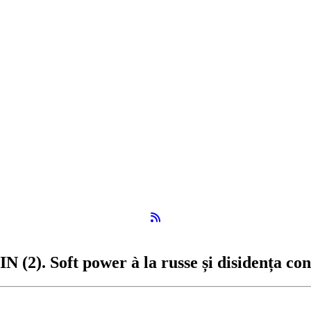
Flux RSS
oft power à la russe și disidența contro