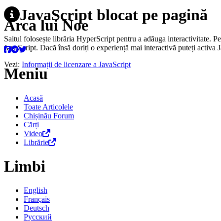
JavaScript blocat pe pagină
Arca lui Noe
Saitul folosește librăria HyperScript pentru a adăuga interactivitate. P
JavaScript. Dacă însă doriți o experiență mai interactivă puteți activa 
Vezi:
Informații de licenzare a JavaScript
Meniu
Acasă
Toate Articolele
Chișinău Forum
Cărți
Video
Librărie
Limbi
English
Français
Deutsch
Русский