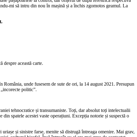
se pașapoartele la control, dar ofițerul de după ferestrica respectivă
onându-mi să intru din nou în mașină și a închis zgomotos geamul. La
t.
ă despre această carte.
a în România, unde fusesem de sute de ori, la 14 august 2021. Presupun
„incorecte politic”.
niei tehnocratice și transumaniste. Toți, dar absolut toți intelectualii
e din spatele acestei vaste operațiuni. Excepția notorie și suspectă o
i uriașe și sinistre farse, menite să distrugă întreaga omenire. Mai grav,