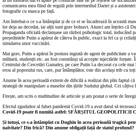
la un moment dat el apare pe conturile sale de pe rețelele de socializar
comunicarea mea fiind de regulă prin intermediul Dariei și a asistente
fotografie cu masca pe față.
Am întrebat-o ce s-a întâmplat și de ce ei se încadrează în această ma
lor deja au decedat, iar alții sunt grav bolnavi. Atunci am înțeles că D
Propaganda oficială declanșase un război psihologic total, inducând pani
președintele Putin a apărut de câteva în public, exact la fel ca și ceilal
simularea unor vaccinări.
Mai grav, Putin a apărut în postura ingrată de agent de publicitate a v
militarii, studenții etc. au fost constrânși să accepte injectările forț
Centrului de Cercetări Gamaley, pe care Putin l-a decorat cu cele mai în
erou al poporului rus, care, pur întâmplător, este din același trib cu t
Anume în acea perioadă extrem de dificilă a realizat din plin faptul că 
strategii de manipulare a maselor din țările Sudului global. Cei câțiva l
Firește, am scris o multitudine de articole și am postat o serie de înre
Efectul zguduitor al falsei pandemii Covid-19 a avut darul să trezeasc
Covid-19 poate fi numită astfel: SFÂRȘITUL GEOPOLITICII
Și totuși, ce s-a întâmplat cu Dughin în acea perioadă tragică pen
naivitate? Din frică? Din anume obligații față de statul profund?