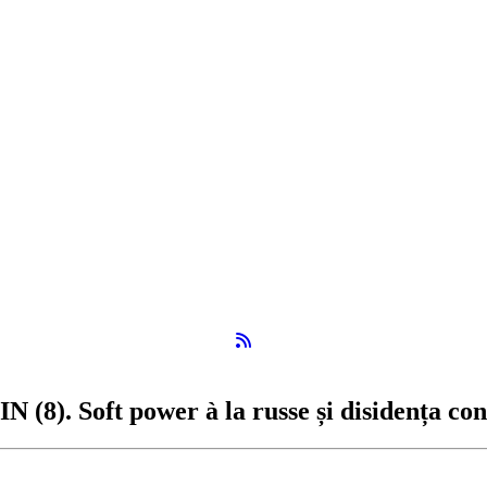
Flux RSS
oft power à la russe și disidența contro