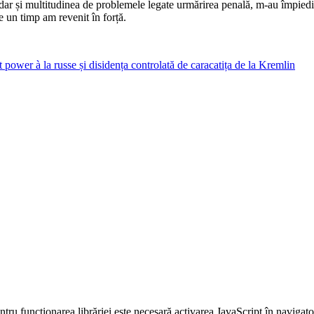
, dar și multitudinea de problemele legate urmărirea penală, m-au împied
e un timp am revenit în forță.
la russe și disidența controlată de caracatița de la Kremlin
entru funcționarea librăriei este necesară activarea JavaScript în navigato