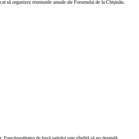
icat să organizez reuniunile anuale ale Forumului de la Chișinău.
r. Funcționalitatea de bază saitului este gîndită să nu depindă