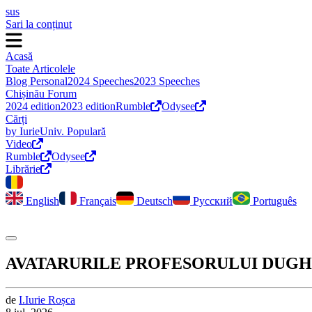
sus
Sari la conținut
Acasă
Toate Articolele
Blog Personal
2024 Speeches
2023 Speeches
Chișinău Forum
2024 edition
2023 edition
Rumble
Odysee
Cărți
by Iurie
Univ. Populară
Video
Rumble
Odysee
Librărie
English
Français
Deutsch
Русский
Português
Comută modul întunecat
AVATARURILE PROFESORULUI DUGHIN (8). S
de
I.
Iurie
Roșca