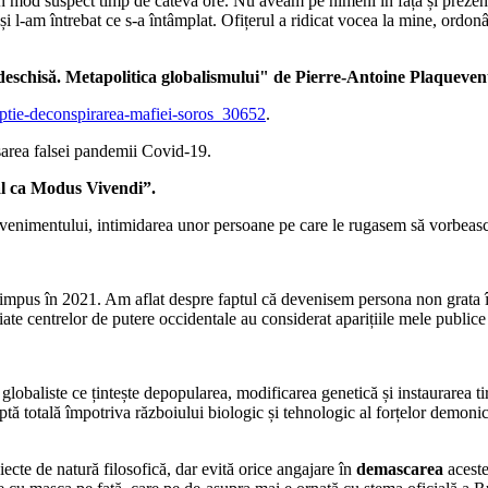
n mod suspect timp de câteva ore. Nu aveam pe nimeni în față și prezenta
și l-am întrebat ce s-a întâmplat. Ofițerul a ridicat vocea la mine, ord
 deschisă. Metapolitica globalismului" de Pierre-Antoine Plaqueven
eptie-deconspirarea-mafiei-soros_30652
.
șarea falsei pandemii Covid-19.
al ca Modus Vivendi”.
 evenimentului, intimidarea unor persoane pe care le rugasem să vorbeasc
-a impus în 2021. Am aflat despre faptul că devenisem persona non grat
iate centrelor de putere occidentale au considerat aparițiile mele publice 
globaliste ce țintește depopularea, modificarea genetică și instaurarea tira
uptă totală împotriva războiului biologic și tehnologic al forțelor demonic
iecte de natură filosofică, dar evită orice angajare în
demascarea
aceste