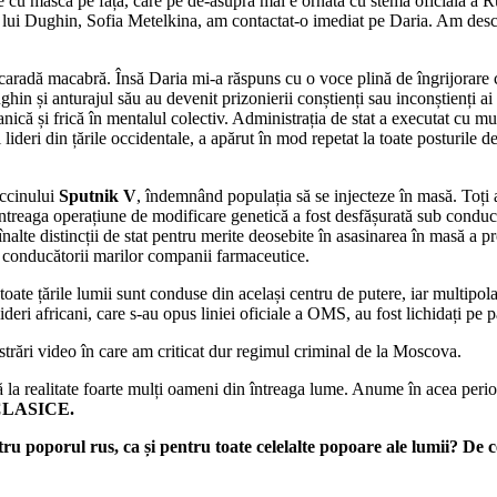
e cu masca pe față, care pe de-asupra mai e ornată cu stema oficială a Rus
i lui Dughin, Sofia Metelkina, am contactat-o imediat pe Daria. Am desco
scaradă macabră. Însă Daria mi-a răspuns cu o voce plină de îngrijorare 
ughin și anturajul său au devenit prizonierii conștienți sau inconștienți 
că și frică în mentalul colectiv. Administrația de stat a executat cu mul
ți lideri din țările occidentale, a apărut în mod repetat la toate posturile
accinului
Sputnik V
, îndemnând populația să se injecteze în masă. Toți a
ate. Întreaga operațiune de modificare genetică a fost desfășurată sub con
alte distincții de stat pentru merite deosebite în asasinarea în masă a p
oți conducătorii marilor companii farmaceutice.
toate țările lumii sunt conduse din același centru de putere, iar multipol
ideri africani, care s-au opus liniei oficiale a OMS, au fost lichidați pe
gistrări video în care am criticat dur regimul criminal de la Moscova.
ă la realitate foarte mulți oameni din întreaga lume. Anume în acea per
 CLASICE.
tru poporul rus, ca și pentru toate celelalte popoare ale lumii? De 