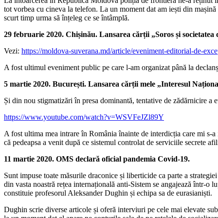
La întoarcerea în Republica Moldova poliția de frontieră ne-a reținut î
tot vorbea cu cineva la telefon. La un moment dat am iești din mașină 
scurt timp urma să înțeleg ce se întâmplă.
29 februarie 2020. Chișinău. Lansarea cărții „Soros și societatea
Vezi:
https://moldova-suverana.md/article/eveniment-editorial-de-exc
A fost ultimul eveniment public pe care l-am organizat până la declan
5 martie 2020. București. Lansarea cărții mele „Interesul Națion
Și din nou stigmatizări în presa dominantă, tentative de zădărnicire a
https://www.youtube.com/watch?v=WSVFeJZl89Y
A fost ultima mea intrare în România înainte de interdicția care mi s
că pedeapsa a venit după ce sistemul controlat de serviciile secrete afil
11 martie 2020. OMS declară oficial pandemia Covid-19.
Sunt impuse toate măsurile draconice și liberticide ca parte a strategiei 
din vasta noastră rețea internațională anti-Sistem se angajează într-o l
constituie profesorul Aleksander Dughin și echipa sa de eurasianiști.
Dughin scrie diverse articole și oferă interviuri pe cele mai elevate sub