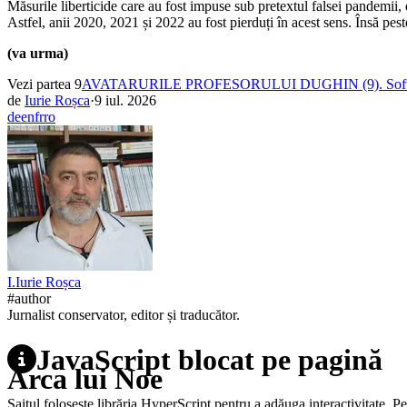
Măsurile liberticide care au fost impuse sub pretextul falsei pandemii
Astfel, anii 2020, 2021 și 2022 au fost pierduți în acest sens. Însă pest
(va urma)
Vezi partea 9
AVATARURILE PROFESORULUI DUGHIN (9). Soft power à 
de
Iurie Roșca
·
9 iul. 2026
de
en
fr
ro
I.
Iurie
Roșca
#author
Jurnalist conservator, editor și traducător.
JavaScript blocat pe pagină
Arca lui Noe
Saitul folosește librăria HyperScript pentru a adăuga interactivitate. P