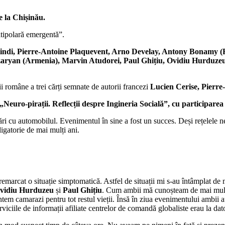
 la Chișinău.
tipolară emergentă”.
Hindi, Pierre-Antoine Plaquevent, Arno Develay, Antony Bonamy (F
azaryan (Armenia), Marvin Atudorei, Paul Ghițiu, Ovidiu Hurduze
i române a trei cărți semnate de autorii francezi
Lucien Cerise, Pierre
Neuro-pirații. Reflecții despre Ingineria Socială”, cu participarea
i cu automobilul. Evenimentul în sine a fost un succes. Deși rețelele nev
igatorie de mai mulți ani.
e remarcat o situație simptomatică. Astfel de situații mi s-au întâmplat d
vidiu Hurduzeu
și
Paul Ghițiu
. Cum ambii mă cunoșteam de mai mulți 
untem camarazi pentru tot restul vieții. Însă în ziua evenimentului ambii 
viciile de informații afiliate centrelor de comandă globaliste erau la dato