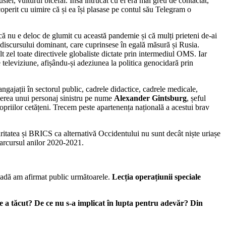
iei, vulturul bicefal. Însă întrucât cu el era mai greu de contactat,
perit cu uimire că și ea își plasase pe contul său Telegram o
că nu e deloc de glumit cu această pandemie și că mulți prieteni de-ai
ai discursului dominant, care cuprinsese în egală măsură și Rusia.
t zel toate directivele globaliste dictate prin intermediul OMS. Iar
 de televiziune, afișându-și adeziunea la politica genocidară prin
ngajații în sectorul public, cadrele didactice, cadrele medicale,
ducerea unui personaj sinistru pe nume
Alexander Gintsburg
, șeful
ropriilor cetățeni. Trecem peste apartenența națională a acestui brav
aritatea și BRICS ca alternativă Occidentului nu sunt decât niște uriașe
 parcursul anilor 2020-2021.
ioadă am afirmat public următoarele.
Lecția operațiunii speciale
ce a tăcut? De ce nu s-a implicat în lupta pentru adevăr? Din