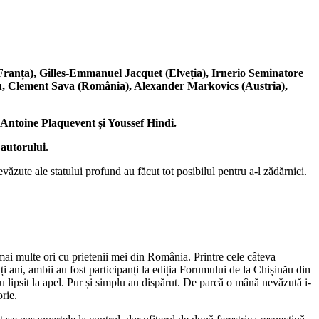
ranța), Gilles-Emmanuel Jacquet (Elveția), Irnerio Seminatore
u, Clement Sava (România), Alexander Markovics (Austria),
-Antoine Plaquevent și Youssef Hindi.
 autorului.
ăzute ale statului profund au făcut tot posibilul pentru a-l zădărnici.
e mai multe ori cu prietenii mei din România. Printre cele câteva
ani, ambii au fost participanți la ediția Forumului de la Chișinău din
au lipsit la apel. Pur și simplu au dispărut. De parcă o mână nevăzută i-
rie.