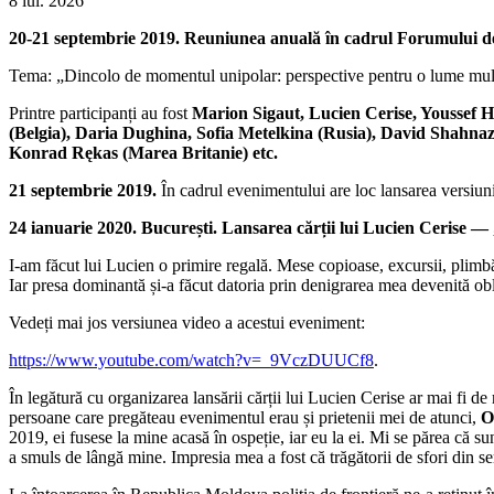
8 iul. 2026
20-21 septembrie 2019. Reuniunea anuală în cadrul Forumului de
Tema: „Dincolo de momentul unipolar: perspective pentru o lume mul
Printre participanți au fost
Marion Sigaut, Lucien Cerise, Youssef 
(Belgia), Daria Dughina, Sofia Metelkina (Rusia), David Shahn
Konrad Rękas (Marea Britanie) etc.
21 septembrie 2019.
În cadrul evenimentului are loc lansarea versiuni
24 ianuarie 2020.
București. Lansarea cărții lui Lucien Cerise — „
I-am făcut lui Lucien o primire regală. Mese copioase, excursii, plimbăr
Iar presa dominantă și-a făcut datoria prin denigrarea mea devenită obl
Vedeți mai jos versiunea video a acestui eveniment:
https://www.youtube.com/watch?v=_9VczDUUCf8
.
În legătură cu organizarea lansării cărții lui Lucien Cerise ar mai fi d
persoane care pregăteau evenimentul erau și prietenii mei de atunci,
O
2019, ei fusese la mine acasă în ospeție, iar eu la ei. Mi se părea că s
a smuls de lângă mine. Impresia mea a fost că trăgătorii de sfori din ser