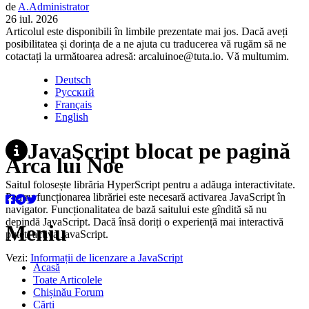
de
A.
Administrator
26 iul. 2026
Articolul este disponibili în limbile prezentate mai jos. Dacă aveți
posibilitatea și dorința de a ne ajuta cu traducerea vă rugăm să ne
cotactați la următoarea adresă: arcaluinoe@tuta.io. Vă multumim.
Deutsch
Русский
Français
English
JavaScript blocat pe pagină
Arca lui Noe
Saitul folosește librăria HyperScript pentru a adăuga interactivitate.
Pentru funcționarea librăriei este necesară activarea JavaScript în
navigator. Funcționalitatea de bază saitului este gîndită să nu
depindă JavaScript. Dacă însă doriți o experiență mai interactivă
Meniu
puteți activa JavaScript.
Vezi:
Informații de licenzare a JavaScript
Acasă
Toate Articolele
Chișinău Forum
Cărți