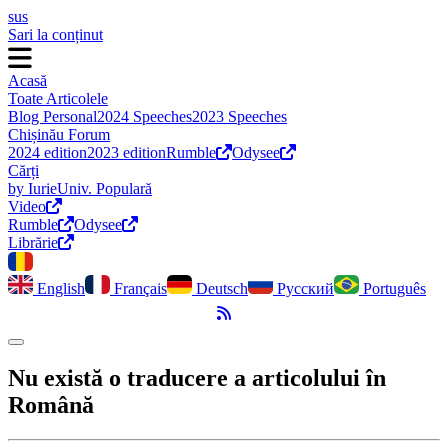
sus
Sari la conținut
Acasă
Toate Articolele
Blog Personal
2024 Speeches
2023 Speeches
Chișinău Forum
2024 edition
2023 edition
Rumble
Odysee
Cărți
by Iurie
Univ. Populară
Video
Rumble
Odysee
Librărie
English
Français
Deutsch
Русский
Português
Flux RSS
Comută modul întunecat
Nu există o traducere a articolului în
Română