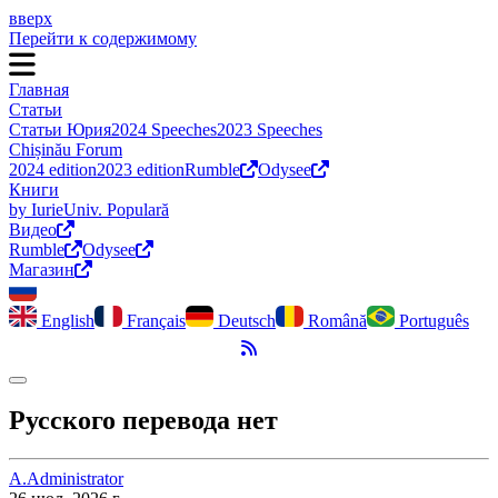
вверх
Перейти к содержимому
Главная
Статьи
Статьи Юрия
2024 Speeches
2023 Speeches
Chișinău Forum
2024 edition
2023 edition
Rumble
Odysee
Книги
by Iurie
Univ. Populară
Видео
Rumble
Odysee
Магазин
English
Français
Deutsch
Română
Português
RSS-канал
Переключить темный режим
Русского перевода нет
A.
Administrator