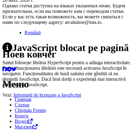
26 июл. 2026 г.
Однако статья доступна на языках указанных ниже. Будем
признательны, если вы поможете нам с переводом статьи.
Если у вас есть такая возможность, вы можете связаться с
нами по следующему адресу: arcaluinoe@tuta.io.
Română
JavaScript blocat pe pagină
Ноев ковчег
Saitul folosește librăria HyperScript pentru a adăuga interactivitate.
Pentru funcționarea librăriei este necesară activarea JavaScript în
navigator. Funcționalitatea de bază saitului este gîndită să nu
depindă JavaScript. Dacă însă doriți o experiență mai interactivă
Меню
puteți activa JavaScript.
Vezi:
Informații de licenzare a JavaScript
Главная
Статьи
Chișinău Forum
Книги
Видео
Магазин