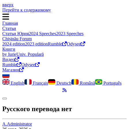
вверх
Перейти к содержимому
Главная
Статьи
Статьи Юрия
2024 Speeches
2023 Speeches
Chișinău Forum
2024 edition
2023 edition
Rumble
Odysee
Книги
by Iurie
Univ. Populară
Видео
Rumble
Odysee
Магазин
English
Français
Deutsch
Română
Português
RSS-канал
Переключить темный режим
Русского перевода нет
A.
Administrator