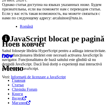
26 июл. 2026 г.
Однако статья доступна на языках указанных ниже. Будем
признательны, если вы поможете нам с переводом статьи.
Если у вас есть такая возможность, вы можете связаться с
нами по следующему адресу: arcaluinoe@tuta.io.
Română
JavaScript blocat pe pagină
Ноев ковчег
Saitul folosește librăria HyperScript pentru a adăuga interactivitate.
Pentru funcționarea librăriei este necesară activarea JavaScript în
navigator. Funcționalitatea de bază saitului este gîndită să nu
depindă JavaScript. Dacă însă doriți o experiență mai interactivă
Меню
puteți activa JavaScript.
Vezi:
Informații de licenzare a JavaScript
Главная
Статьи
Chișinău Forum
Книги
Видео
Магазин