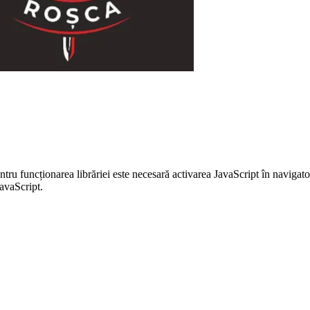
entru funcționarea librăriei este necesară activarea JavaScript în navigato
JavaScript.