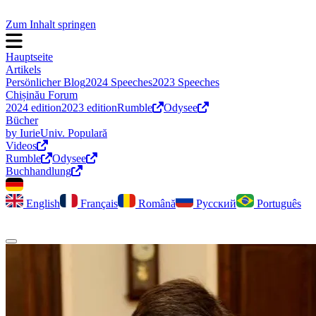
Zum Inhalt springen
Hauptseite
Artikels
Persönlicher Blog
2024 Speeches
2023 Speeches
Chișinău Forum
2024 edition
2023 edition
Rumble
Odysee
Bücher
by Iurie
Univ. Populară
Videos
Rumble
Odysee
Buchhandlung
English
Français
Română
Русский
Português
Dark Mode umschalten