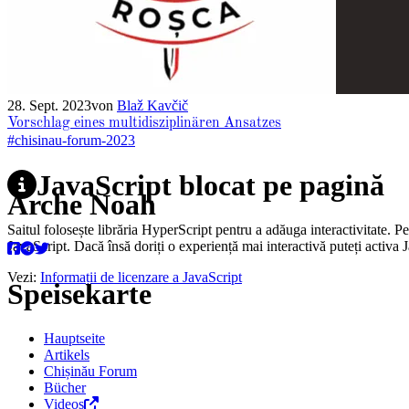
28. Sept. 2023
von
Blaž Kavčič
Vorschlag eines multidisziplinären Ansatzes
#chisinau-forum-2023
JavaScript blocat pe pagină
Arche Noah
Saitul folosește librăria HyperScript pentru a adăuga interactivitate. P
JavaScript. Dacă însă doriți o experiență mai interactivă puteți activa 
Vezi:
Informații de licenzare a JavaScript
Speisekarte
Hauptseite
Artikels
Chișinău Forum
Bücher
Videos