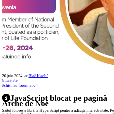
20 juin 2024
par
Blaž Kavčič
Sincérité
#chisinau-forum-2024
JavaScript blocat pe pagină
Arche de Noé
Saitul folosește librăria HyperScript pentru a adăuga interactivitate. P