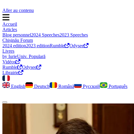
Aller au contenu
Accueil
Articles
Blog personnel
2024 Speeches
2023 Speeches
Chișinău Forum
2024 edition
2023 edition
Rumble
Odysee
Livres
by Iurie
Univ. Populară
Vidéos
Rumble
Odysee
Librairie
English
Deutsch
Română
Русский
Português
Activer le mode sombre