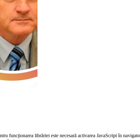
entru funcționarea librăriei este necesară activarea JavaScript în navigato