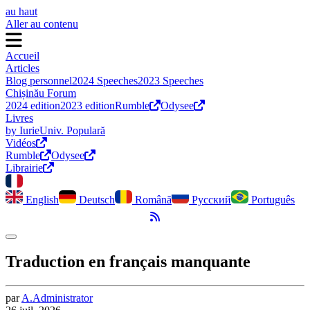
au haut
Aller au contenu
Accueil
Articles
Blog personnel
2024 Speeches
2023 Speeches
Chișinău Forum
2024 edition
2023 edition
Rumble
Odysee
Livres
by Iurie
Univ. Populară
Vidéos
Rumble
Odysee
Librairie
English
Deutsch
Română
Русский
Português
Flux RSS
Activer le mode sombre
Traduction en français manquante
par
A.
Administrator