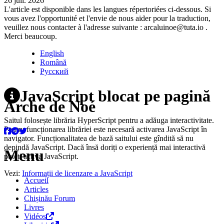
26 juil. 2026
L'article est disponible dans les langues répertoriées ci-dessous. Si
vous avez l'opportunité et l'envie de nous aider pour la traduction,
veuillez nous contacter à l'adresse suivante : arcaluinoe@tuta.io .
Merci beaucoup.
English
Română
Русский
JavaScript blocat pe pagină
Arche de Noé
Saitul folosește librăria HyperScript pentru a adăuga interactivitate.
Pentru funcționarea librăriei este necesară activarea JavaScript în
navigator. Funcționalitatea de bază saitului este gîndită să nu
depindă JavaScript. Dacă însă doriți o experiență mai interactivă
Menu
puteți activa JavaScript.
Vezi:
Informații de licenzare a JavaScript
Accueil
Articles
Chișinău Forum
Livres
Vidéos