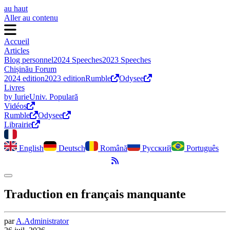
au haut
Aller au contenu
Accueil
Articles
Blog personnel
2024 Speeches
2023 Speeches
Chișinău Forum
2024 edition
2023 edition
Rumble
Odysee
Livres
by Iurie
Univ. Populară
Vidéos
Rumble
Odysee
Librairie
English
Deutsch
Română
Русский
Português
Flux RSS
Activer le mode sombre
Traduction en français manquante
par
A.
Administrator