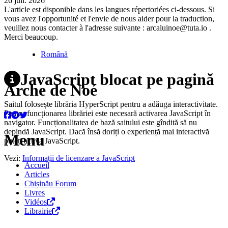
26 juil. 2026
L'article est disponible dans les langues répertoriées ci-dessous. Si
vous avez l'opportunité et l'envie de nous aider pour la traduction,
veuillez nous contacter à l'adresse suivante : arcaluinoe@tuta.io .
Merci beaucoup.
Română
JavaScript blocat pe pagină
Arche de Noé
Saitul folosește librăria HyperScript pentru a adăuga interactivitate.
Pentru funcționarea librăriei este necesară activarea JavaScript în
navigator. Funcționalitatea de bază saitului este gîndită să nu
depindă JavaScript. Dacă însă doriți o experiență mai interactivă
Menu
puteți activa JavaScript.
Vezi:
Informații de licenzare a JavaScript
Accueil
Articles
Chișinău Forum
Livres
Vidéos
Librairie